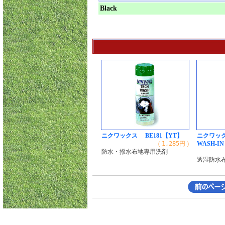
Black
ニクワックス BE181【YT】
ニクワック
(
1,285
円 )
WASH-IN
防水・撥水布地専用洗剤
透湿防水