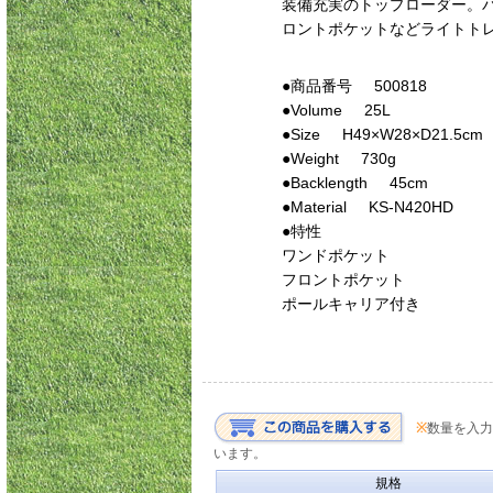
装備充実のトップローダー。
ロントポケットなどライトト
●商品番号 500818
●
Volume 25L
●
Size H49×W28×D21.5cm
●
Weight 730g
●
Backlength 45cm
●
Material KS-N420HD
●
特性
ワンドポケット
フロントポケット
ポールキャリア付き
※
数量を入力
います。
規格