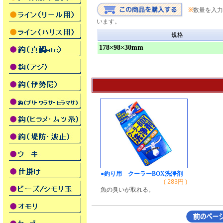
※
数量を入力
います。
規格
178×98×30mm
●釣り用 クーラーBOX洗浄剤
(
283
円 )
魚の臭いが取れる。