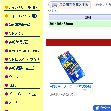
※
数量を入力
います。
規格
201×108×52mm
●釣り用 クーラーBOX洗浄剤
(
283
円 )
魚の臭いが取れる。