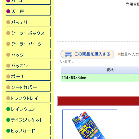
専用首
※
数量を入力
います。
規格
114×63×34㎜