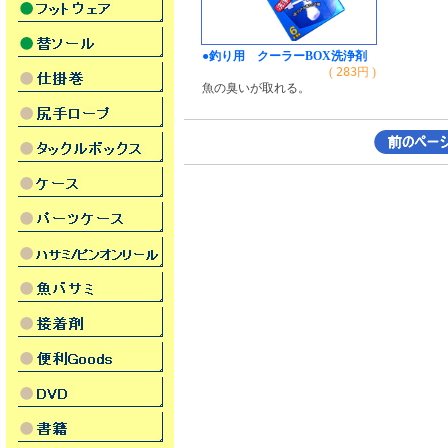
●釣り用 クーラーBOX洗浄剤
(
283
円 )
魚の臭いが取れる。