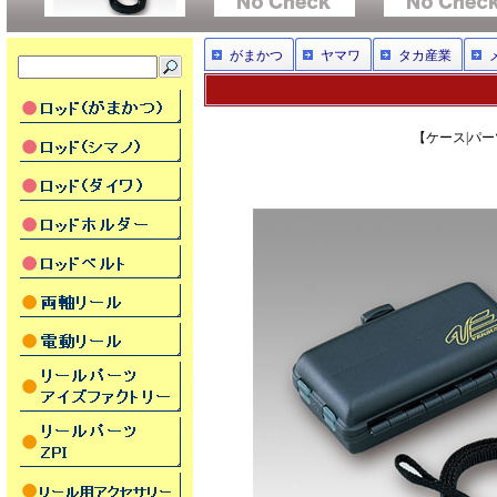
がまかつ
ヤマワ
タカ産業
【ケース|パーツ