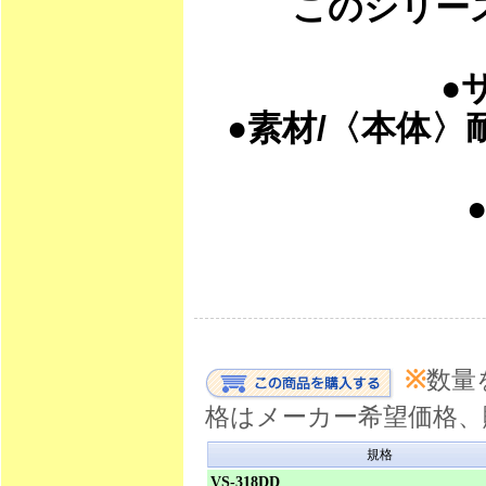
このシリー
●
●
素材/
〈本体〉
※
数量
格はメーカー希望価格、
規格
VS-318DD