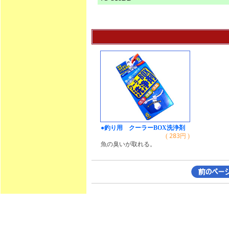
●釣り用 クーラーBOX洗浄剤
(
283
円 )
魚の臭いが取れる。