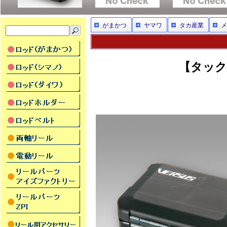
がまかつ
ヤマワ
タカ産業
メ
【タックル