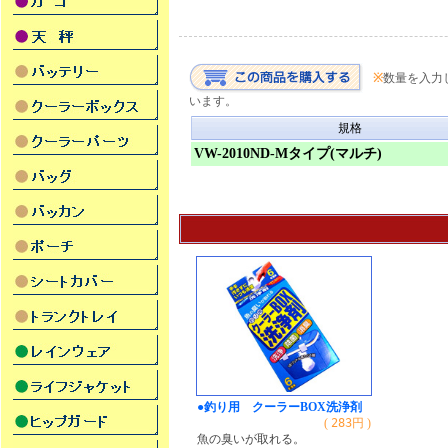
※
数量を入力
います。
規格
VW-2010ND-Mタイプ(マルチ)
●釣り用 クーラーBOX洗浄剤
(
283
円 )
魚の臭いが取れる。