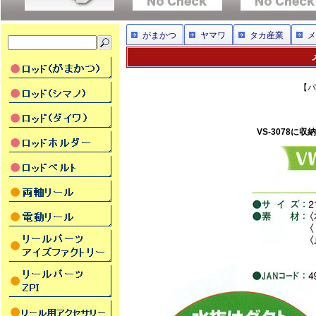
がまかつ
ヤマワ
タカ産業
メ
【パ
VS-3078に