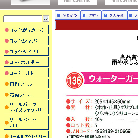
がまかつ
ヤマワ
タカ産業
メ
高品質
雨や水し