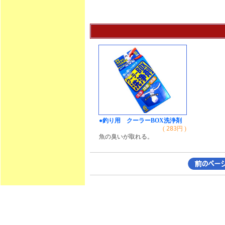
●釣り用 クーラーBOX洗浄剤
(
283
円 )
魚の臭いが取れる。