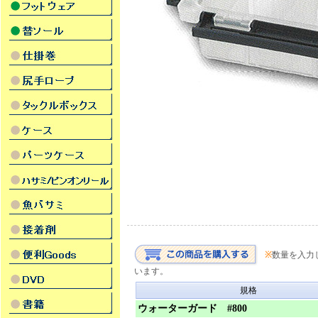
※
数量を入力
います。
規格
ウォーターガード #800