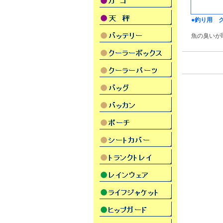
●釣り用 
魚の臭いが