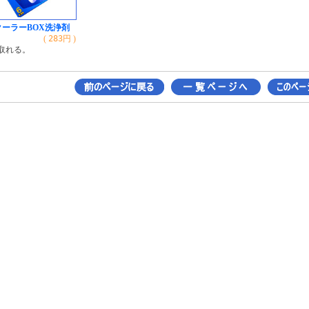
クーラーBOX洗浄剤
(
283
円 )
取れる。