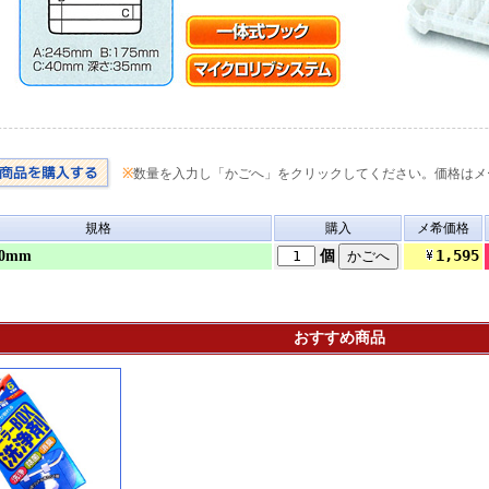
※
数量を入力し「かごへ」をクリックしてください。価格はメ
規格
購入
メ希価格
1,595
40mm
個
おすすめ商品