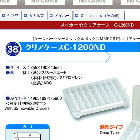
ヤマワ
タカ産業
メイホー
Ｏｔｈｅｒｓ（その他）
メイホー ☆クリアケース C-1200ND
【ケース|パーツケース|タックルボックス|MEIHO|明邦|クリアケース|