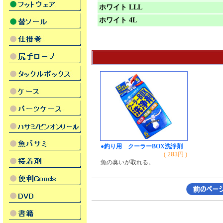
ホワイト LLL
ホワイト 4L
●釣り用 クーラーBOX洗浄剤
(
283
円 )
魚の臭いが取れる。