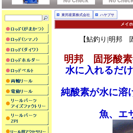
東邦産業株式会社
ハヤブサ
メイホ
【鮎釣り|明邦 固
明邦 固形酸素発
水に入れるだけ
純酸素が水に溶
魚、エ