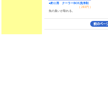
●釣り用 クーラーBOX洗浄剤
(
283
円 )
魚の臭いが取れる。