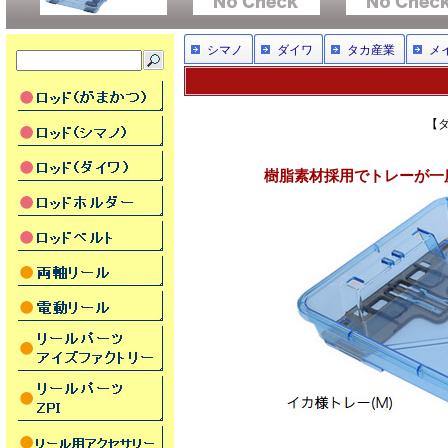
シマノ
ダイワ
タカ産業
メ
【ダ
樹脂素材採用でトレーが一