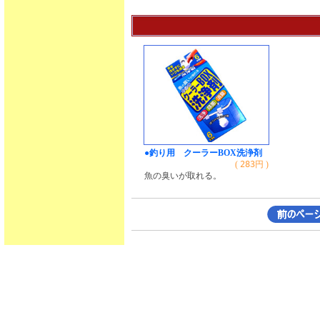
●釣り用 クーラーBOX洗浄剤
(
283
円 )
魚の臭いが取れる。