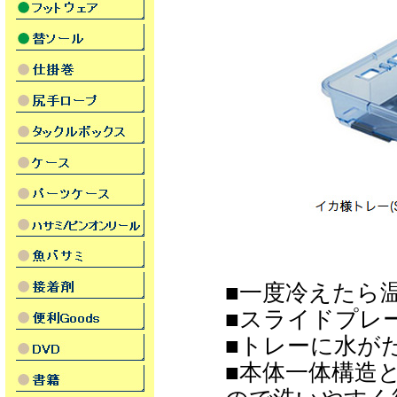
■一度冷えたら
■スライドプレ
■トレーに水が
■本体一体構造