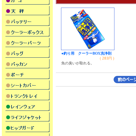
●釣り用 クーラーBOX洗浄剤
(
283
円 )
魚の臭いが取れる。