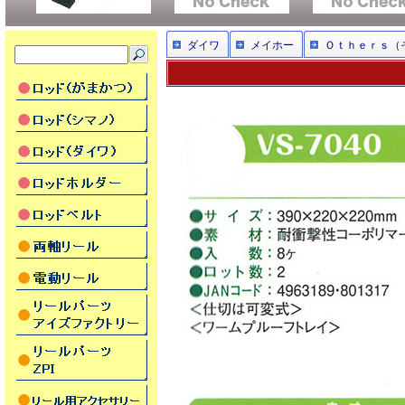
ダイワ
メイホー
Ｏｔｈｅｒｓ（