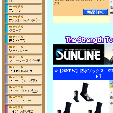
メ
クス
販
ポ
☆【26NEW】防水ソックス SUW
ド】
ゴ
メ
販
ポ