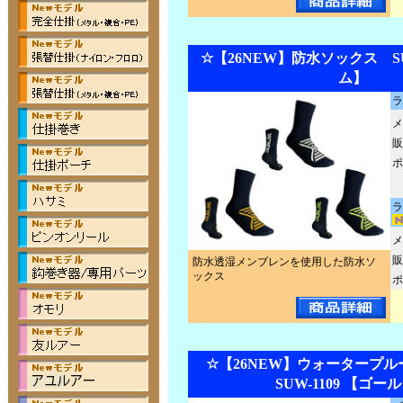
☆【26NEW】防水ソックス SUW
ム】
ラ
メ
販
ポ
ラ
メ
販
防水透湿メンブレンを使用した防水ソ
ックス
ポ
☆【26NEW】ウォータープ
SUW-1109 【ゴー