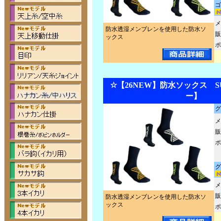
ゴ
メ
防水透湿メンブレンを使用した防水ソ
販
ックス
ポ
☆【26NEW】防水ソックス SUW
ー】
グ
メ
販
ポ
グ
メ
販
防水透湿メンブレンを使用した防水ソ
ックス
ポ