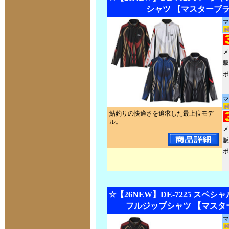
シャツ 【マスターブ
マ
メ
販
ポ
マ
鮎釣りの快適さを追求した最上位モデ
ル。
メ
販
ポ
☆【26NEW】DE-7225 スペ
フルジップシャツ 【マスタ
マ