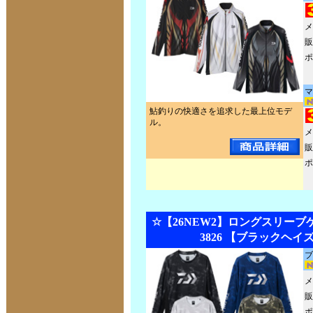
メ
販
ポ
マ
鮎釣りの快適さを追求した最上位モデ
ル。
メ
販
ポ
☆【26NEW2】ロングスリーブゲ
3826 【ブラックヘイ
ブ
メ
販
ポ