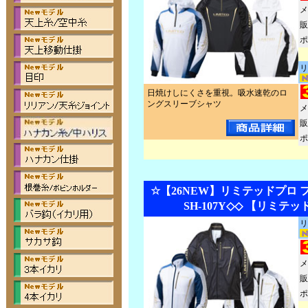
メ
販
ポ
リ
日焼けしにくさを重視。吸水速乾のロ
ングスリーブシャツ
メ
販
ポ
☆【26NEW】リミテッドプロ
SH-107Y◇◇ 【リミテ
リ
メ
販
ポ