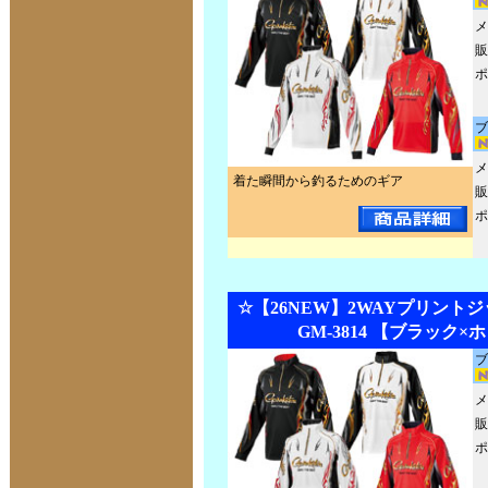
メ
販
ポ
ブ
メ
着た瞬間から釣るためのギア
販
ポ
☆【26NEW】2WAYプリントジ
GM-3814 【ブラック×
ブ
メ
販
ポ