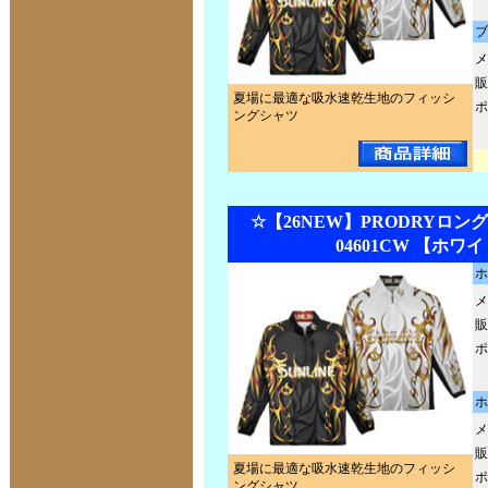
ブ
メ
販
夏場に最適な吸水速乾生地のフィッシ
ポ
ングシャツ
☆【26NEW】PRODRYロン
04601CW 【ホワ
ホ
メ
販
ポ
ホ
メ
販
夏場に最適な吸水速乾生地のフィッシ
ポ
ングシャツ