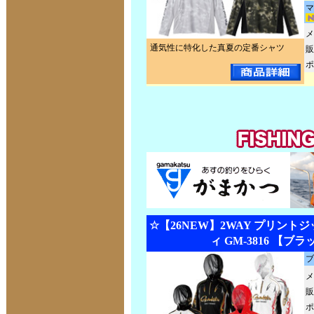
マ
メ
通気性に特化した真夏の定番シャツ
販
ポ
☆【26NEW】2WAY プリント
ィ GM-3816 【ブ
ブ
メ
販
ポ