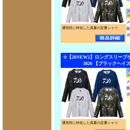
ブ
メ
通気性に特化した真夏の定番シャツ
販
ポ
☆【26NEW2】ロングスリーブゲ
3826 【ブラックヘイ
ブ
メ
販
ポ
通気性に特化した真夏の定番シャツ