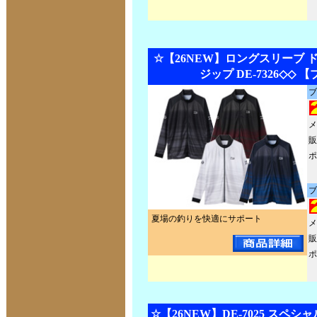
☆【26NEW】ロングスリーブ 
ジップ DE-7326◇◇ 
ブ
メ
販
ポ
ブ
夏場の釣りを快適にサポート
メ
販
ポ
☆【26NEW】DE-7025 スペ