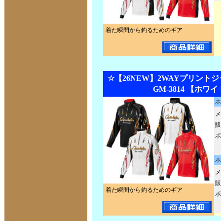
着た瞬間から釣るためのギア
☆【26NEW】2WAYプリントジ
GM-3814 【ホワ
ホ
メ
販
ポ
ホ
メ
販
着た瞬間から釣るためのギア
ポ