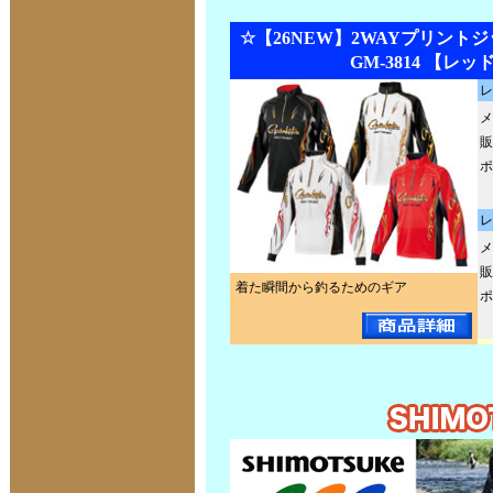
☆【26NEW】2WAYプリントジ
GM-3814 【レッ
レ
メ
販
ポ
レ
メ
販
着た瞬間から釣るためのギア
ポ