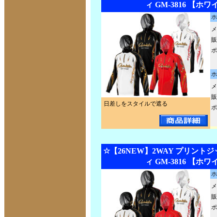
ィ GM-3816 【ホ
ホ
メ
販
ポ
ホ
メ
販
日差しをスタイルで遮る
ポ
☆【26NEW】2WAY プリント
ィ GM-3816 【ホ
ホ
メ
販
ポ