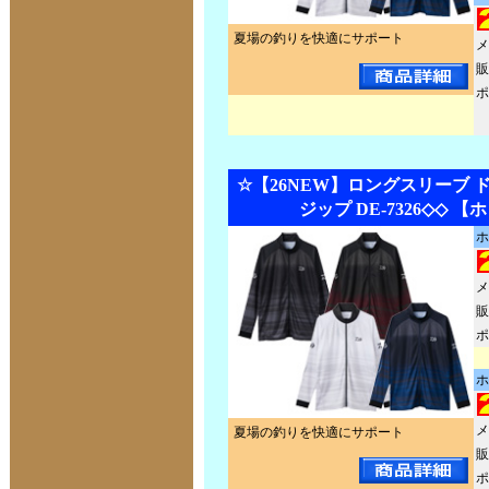
夏場の釣りを快適にサポート
メ
販
ポ
☆【26NEW】ロングスリーブ 
ジップ DE-7326◇◇ 
ホ
メ
販
ポ
ホ
メ
夏場の釣りを快適にサポート
販
ポ