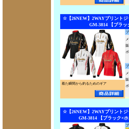
☆【26NEW】2WAYプリントジ
GM-3814 【ブラ
ブ
メ
販
ポ
ブ
メ
販
着た瞬間から釣るためのギア
ポ
☆【26NEW】2WAYプリントジ
GM-3814 【ブラック×
ブ