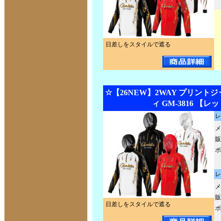
日差しをスタイルで遮る
☆【26NEW】2WAY プリント
ィ GM-3816 【レ
レ
メ
販
ポ
レ
メ
販
日差しをスタイルで遮る
ポ