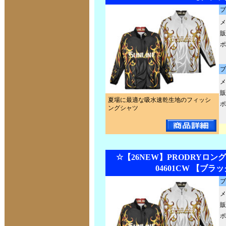
ブ
メ
販
ポ
ブ
メ
販
夏場に最適な吸水速乾生地のフィッシ
ポ
ングシャツ
☆【26NEW】PRODRYロン
04601CW 【ブラ
ブ
メ
販
ポ