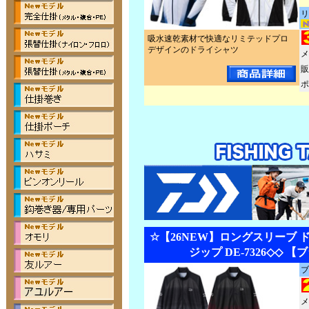
リ
吸水速乾素材で快適なリミテッドプロ
デザインのドライシャツ
メ
販
ポ
☆【26NEW】ロングスリーブ 
ジップ DE-7326◇◇ 
ブ
メ