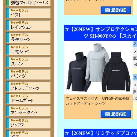
☆【26NEW】サンプロテクショ
ツ SH-060Y◇◇ 【ス
ス
メ
販
ポ
ス
メ
販
フェイスマスク付き、UPF50+の紫外線
ポ
カットフーディーシャツ
☆【26NEW】リミテッドプロ 