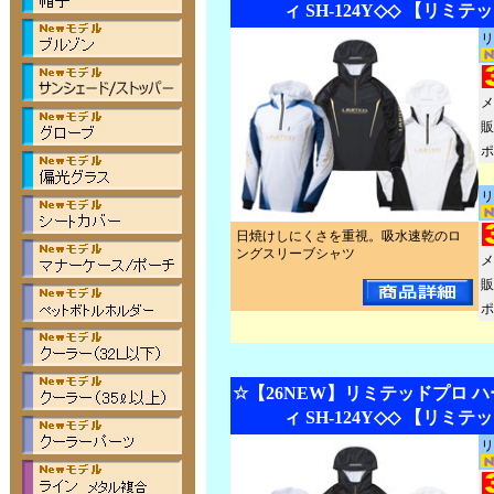
ィ SH-124Y◇◇ 【リミ
リ
メ
販
ポ
リ
日焼けしにくさを重視。吸水速乾のロ
ングスリーブシャツ
メ
販
ポ
☆【26NEW】リミテッドプロ 
ィ SH-124Y◇◇ 【リミ
リ