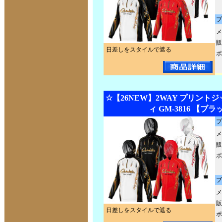
ブ
メ
販
日差しをスタイルで遮る
ポ
☆【26NEW】2WAY プリント
ィ GM-3816 【ブ
ブ
メ
販
ポ
ブ
メ
販
日差しをスタイルで遮る
ポ