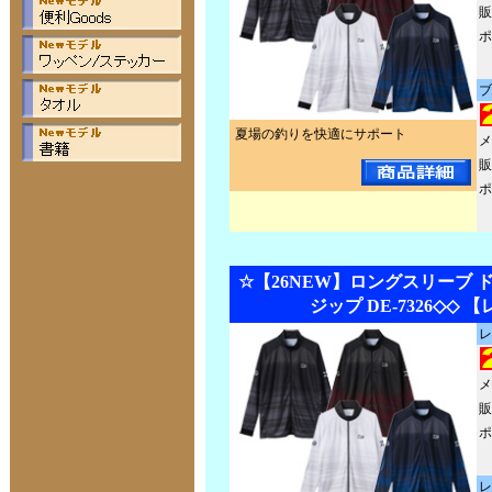
販
ポ
ブ
夏場の釣りを快適にサポート
メ
販
ポ
☆【26NEW】ロングスリーブ 
ジップ DE-7326◇◇ 
レ
メ
販
ポ
レ