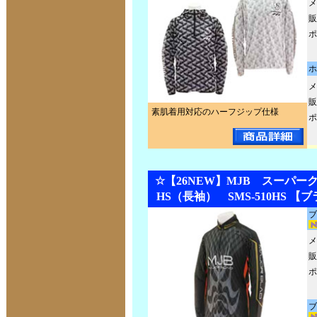
メ
販
ポ
ホ
メ
販
素肌着用対応のハーフジップ仕様
ポ
☆【26NEW】MJB スーパー
HS（長袖） SMS-510HS 
ブ
メ
販
ポ
ブ