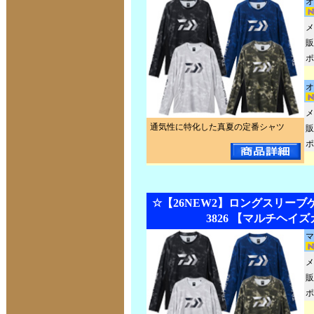
オ
メ
販
ポ
オ
メ
通気性に特化した真夏の定番シャツ
販
ポ
☆【26NEW2】ロングスリーブゲ
3826 【マルチヘイ
マ
メ
販
ポ