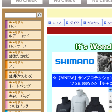
シマノ
ダイワ
がまかつ
シ
☆【26NEW】サンプロテクショ
ツ SH-060Y◇◇ 【チ
チ
メ
販
ポ