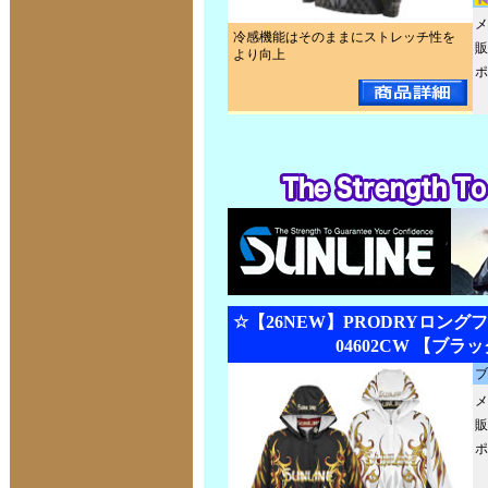
メ
冷感機能はそのままにストレッチ性を
販
より向上
ポ
☆【26NEW】PRODRYロング
04602CW 【ブラ
ブ
メ
販
ポ