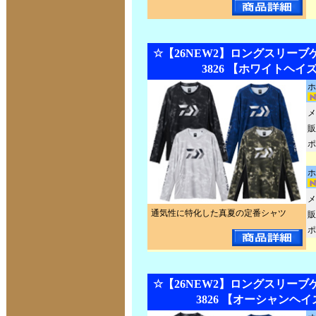
☆【26NEW2】ロングスリーブゲ
3826 【ホワイトヘイ
ホ
メ
販
ポ
ホ
メ
通気性に特化した真夏の定番シャツ
販
ポ
☆【26NEW2】ロングスリーブゲ
3826 【オーシャンヘ