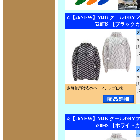
☆【26NEW】MJB クールDRYフ
520HS 【ブラック
ブ
メ
販
ポ
ブ
メ
販
素肌着用対応のハーフジップ仕様
ポ
☆【26NEW】MJB クールDRYフ
520HS 【ホワイト
ホ