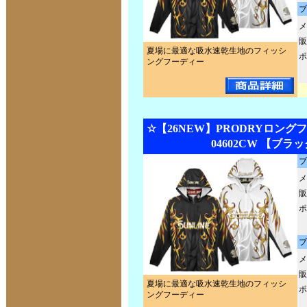
ブ
メ
販
夏場に最適な吸水速乾生地のフィッシ
ポ
ングフーディー
☆【26NEW】PRODRYロング
04602CW 【ブラ
ブ
メ
販
ポ
ブ
メ
販
夏場に最適な吸水速乾生地のフィッシ
ポ
ングフーディー