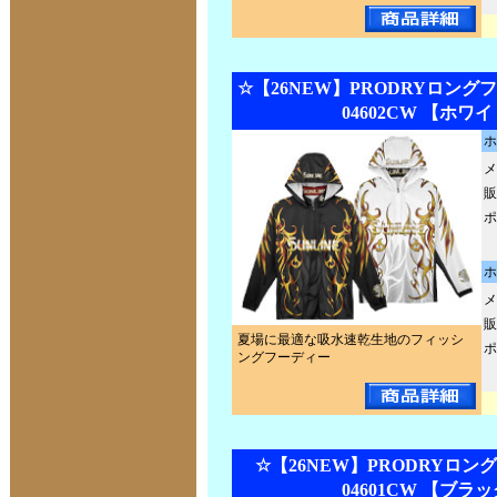
☆【26NEW】PRODRYロング
04602CW 【ホワ
ホ
メ
販
ポ
ホ
メ
販
夏場に最適な吸水速乾生地のフィッシ
ポ
ングフーディー
☆【26NEW】PRODRYロン
04601CW 【ブラ