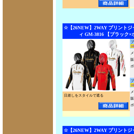
☆【26NEW】2WAY プリント
ィ GM-3816 【ブラック
ブ
メ
販
ポ
ブ
メ
日差しをスタイルで遮る
販
ポ
☆【26NEW】2WAY プリント