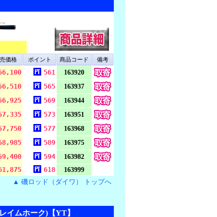
売価格
ポイント
商品コード
備考
56,100
561
163920
56,510
565
163937
56,925
569
163944
57,335
573
163951
57,750
577
163968
58,985
589
163975
59,400
594
163982
61,875
618
163999
▲ 磯ロッド（ダイワ） トップへ
 フレイムホーク)【YT】