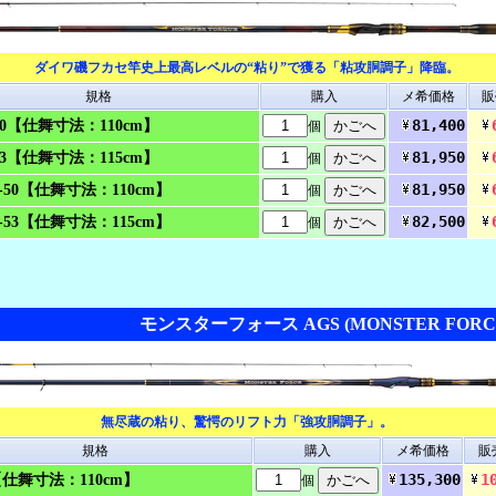
ダイワ磯フカセ竿史上最高レベルの“粘り”で獲る「粘攻胴調子」降臨。
規格
購入
メ希価格
販
81,400
50【仕舞寸法：110cm】
個
81,950
53【仕舞寸法：115cm】
個
81,950
-50【仕舞寸法：110cm】
個
82,500
-53【仕舞寸法：115cm】
個
モンスターフォース AGS (MONSTER FORCE
無尽蔵の粘り、驚愕のリフト力「強攻胴調子」。
規格
購入
メ希価格
販
135,300
1
【仕舞寸法：110cm】
個