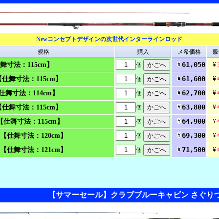
Newコンセプトデザインの次世代インターラインロッド
規格
購入
メ希価格
販
61,050
仕舞寸法：115cm】
個
61,600
53【仕舞寸法：115cm】
個
62,700
3【仕舞寸法：114cm】
個
63,800
53【仕舞寸法：115cm】
個
64,900
R【仕舞寸法：115cm】
個
69,300
投【仕舞寸法：120cm】
個
71,500
投【仕舞寸法：121cm】
個
【サマーセール】クラブブルーキャビン さぐりづ