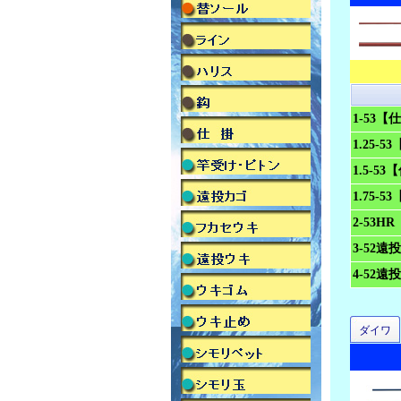
1-53【
1.25-
1.5-5
1.75-
2-53H
3-52遠
4-52遠
ダイワ