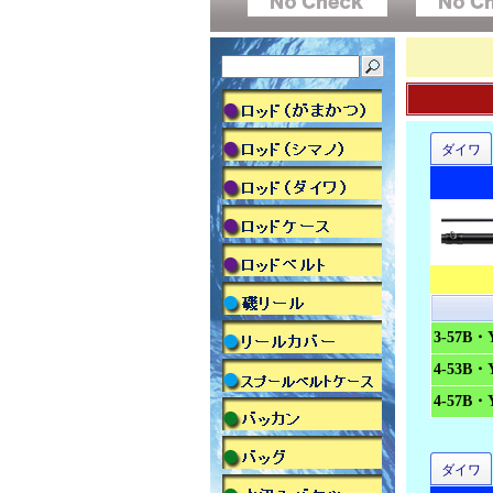
ダイワ
3-57B
4-53B
4-57B
ダイワ