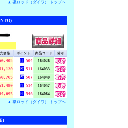
▲ 磯ロッド（ダイワ） トップへ
NTO)
売価格
ポイント
商品コード
備考
50,405
504
164026
51,120
511
164033
50,765
507
164040
51,480
514
164057
54,695
546
164064
▲ 磯ロッド（ダイワ） トップへ
E)