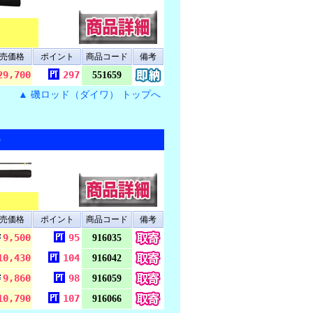
売価格
ポイント
商品コード
備考
29,700
297
551659
▲ 磯ロッド（ダイワ） トップへ
）
売価格
ポイント
商品コード
備考
9,500
95
916035
10,430
104
916042
9,860
98
916059
10,790
107
916066