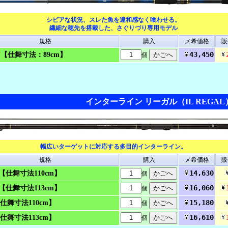
シビアな状況、スレた魚を違和感なく喰わせる。
繊細な穂先を搭載した、さぐりづり専用モデル
規格
購入
メ希価格
販
43,450
・J【仕舞寸法：89cm】
個
インターライン リーガル（IL REGAL
幅広いターゲットに対応する多目的インターライン。
規格
購入
メ希価格
販
14,630
42【仕舞寸法110cm】
個
16,060
53【仕舞寸法113cm】
個
15,180
【仕舞寸法110cm】
個
16,610
【仕舞寸法113cm】
個