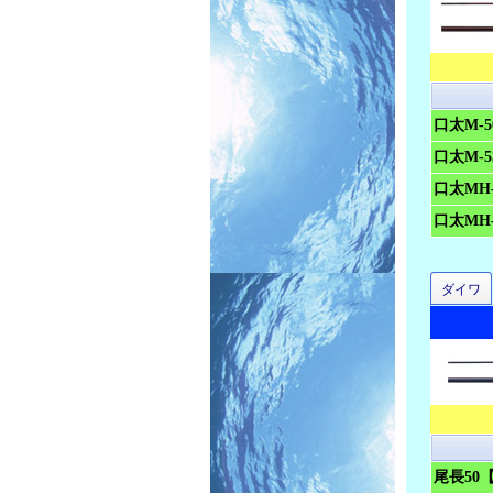
口太M-
口太M-
口太MH
口太MH
ダイワ
尾長50