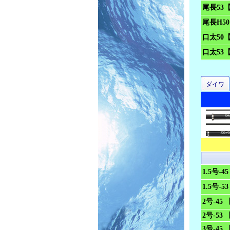
尾長53
尾長H5
口太50
口太53
ダイワ
1.5号-
1.5号-
2号-45
2号-53
3号-45