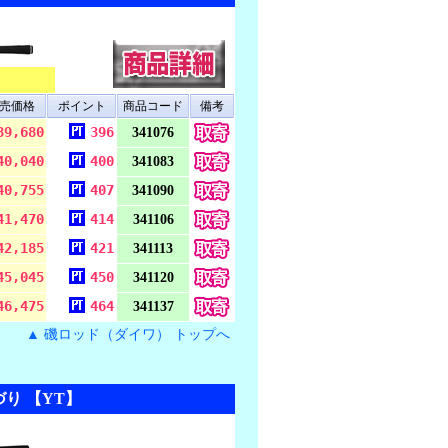
売価格
ポイント
商品コード
備考
39,680
396
341076
40,040
400
341083
40,755
407
341090
41,470
414
341106
42,185
421
341113
45,045
450
341120
46,475
464
341137
▲ 磯ロッド（ダイワ） トップへ
り 【YT】