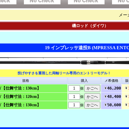
メー
磯ロッド（ダイワ）
19 インプレッサ遠投B (MPRESSA ENTO
投げやすさを重視した両軸リール専用のエントリーモデル！
規格
購入
メ希価格
販
46,200
・Y【仕舞寸法：130cm】
個
48,400
・Y【仕舞寸法：120cm】
個
50,600
・Y【仕舞寸法：130cm】
個