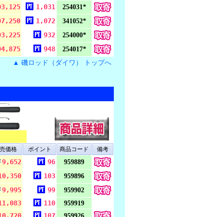
03,125
1,031
254031*
07,250
1,072
341052*
93,225
932
254000*
94,875
948
254017*
▲ 磯ロッド（ダイワ） トップへ
売価格
ポイント
商品コード
備考
9,652
96
959889
10,350
103
959896
9,995
99
959902
11,083
110
959919
10,720
107
959926