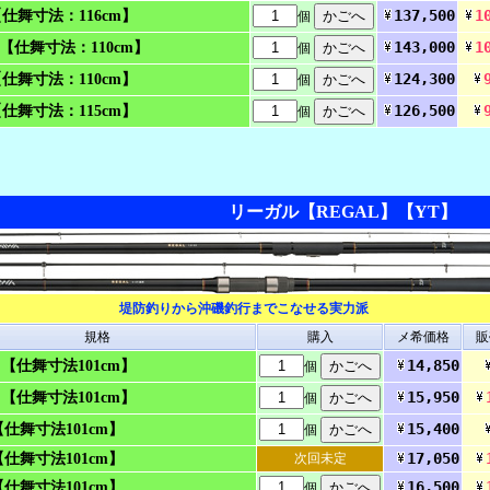
137,500
1
【仕舞寸法：116cm】
個
143,000
1
0【仕舞寸法：110cm】
個
124,300
【仕舞寸法：110cm】
個
126,500
【仕舞寸法：115cm】
個
リーガル【REGAL】【YT】
堤防釣りから沖磯釣行までこなせる実力派
規格
購入
メ希価格
販
14,850
45 【仕舞寸法101cm】
個
15,950
53 【仕舞寸法101cm】
個
15,400
 【仕舞寸法101cm】
個
17,050
 【仕舞寸法101cm】
次回未定
16,500
 【仕舞寸法101cm】
個