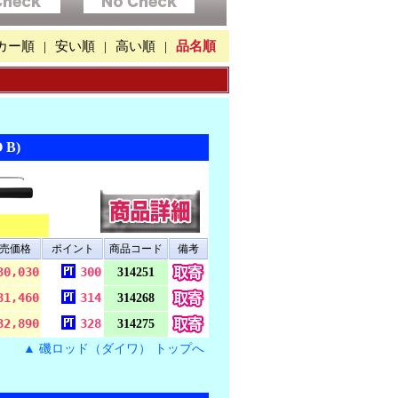
カー順
|
安い順
|
高い順
|
品名順
 B)
売価格
ポイント
商品コード
備考
30,030
300
314251
31,460
314
314268
32,890
328
314275
▲ 磯ロッド（ダイワ） トップへ