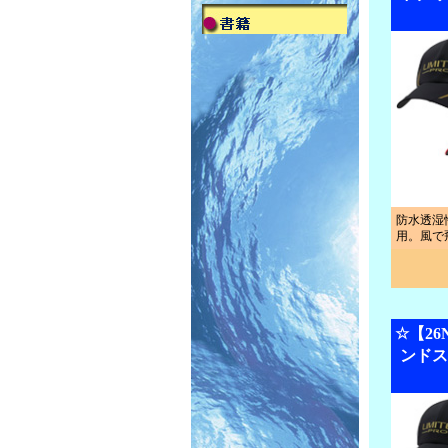
防水透湿
用。風で
☆【2
ンドス