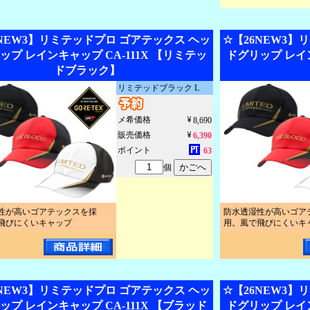
6NEW3】リミテッドプロ ゴアテックス ヘッ
☆【26NEW3】
ップ レインキャップ CA-111X 【リミテッ
ドグリップ レイン
ドブラック】
リミテッドブラック L
メ希価格
8,690
販売価格
6,390
ポイント
63
個
性が高いゴアテックスを採
防水透湿性が高いゴア
飛びにくいキャップ
用。風で飛びにくいキ
6NEW3】リミテッドプロ ゴアテックス ヘッ
☆【26NEW3】
ップ レインキャップ CA-111X 【ブラッド
ドグリップ レイン