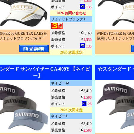
販売価格
4,530
ポイント
135
2026 お問い合わせ
リミテッドブラック L
メ希価格
6,160
PPER by GORE-TEX LABSを
WINDSTOPPER by GO
リミテッドプロサンバイザー
使用したリミテッドプ
販売価格
4,530
ポイント
135
2026 次回未定
ンダード サンバイザー CA-009Y 【ネイビ
☆スタンダード サ
ー】
ネイビー M
メ希価格
3,410
販売価格
2,500
ポイント
25
2026 次回未定
ネイビー L
メ希価格
3,410
販売価格
2,500