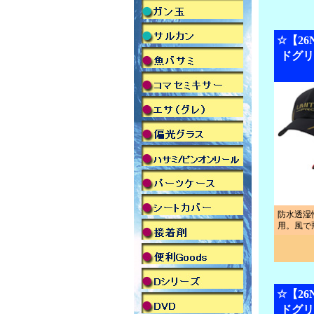
☆【2
ドグリ
防水透湿
用。風で
☆【2
ドグリ