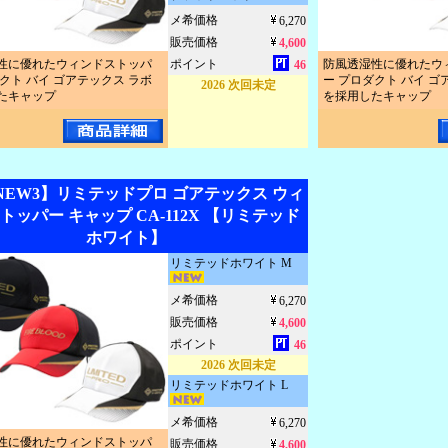
メ希価格
6,270
販売価格
4,600
性に優れたウィンドストッパ
ポイント
防風透湿性に優れたウ
46
クト バイ ゴアテックス ラボ
ー プロダクト バイ ゴ
2026 次回未定
たキャップ
を採用したキャップ
6NEW3】リミテッドプロ ゴアテックス ウィ
トッパー キャップ CA-112X 【リミテッド
ホワイト】
リミテッドホワイト M
メ希価格
6,270
販売価格
4,600
ポイント
46
2026 次回未定
リミテッドホワイト L
メ希価格
6,270
性に優れたウィンドストッパ
販売価格
4,600