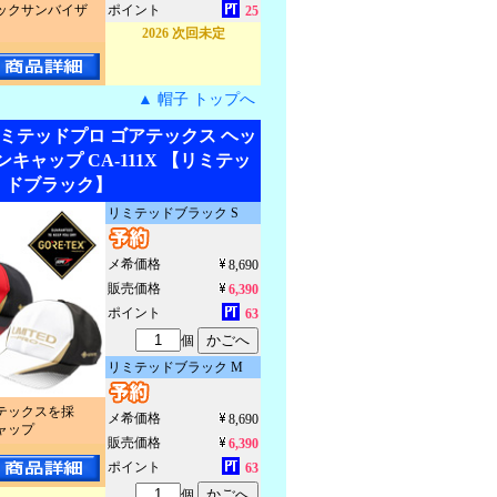
ックサンバイザ
ポイント
25
2026 次回未定
▲ 帽子 トップへ
リミテッドプロ ゴアテックス ヘッ
キャップ CA-111X 【リミテッ
ドブラック】
リミテッドブラック S
メ希価格
8,690
販売価格
6,390
ポイント
63
個
リミテッドブラック M
テックスを採
メ希価格
8,690
ャップ
販売価格
6,390
ポイント
63
個