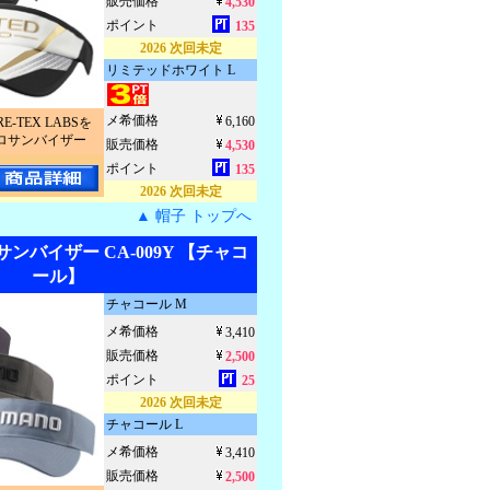
販売価格
4,530
ポイント
135
2026 次回未定
リミテッドホワイト L
メ希価格
6,160
RE-TEX LABSを
ロサンバイザー
販売価格
4,530
ポイント
135
2026 次回未定
▲ 帽子 トップへ
ンバイザー CA-009Y 【チャコ
ール】
チャコール M
メ希価格
3,410
販売価格
2,500
ポイント
25
2026 次回未定
チャコール L
メ希価格
3,410
販売価格
2,500