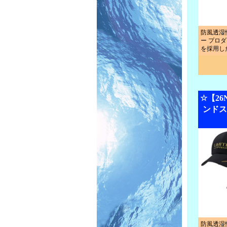
防風透湿
ー プロダ
を採用し
☆【2
ンドス
防風透湿