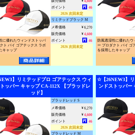
販売価格
4,600
ポイント
46
2026 次回未定
リミテッドブラック M
メ希価格
6,270
販売価格
4,600
性に優れたウィンドストッパ
ポイント
防風透湿性に優れたウ
46
クト バイ ゴアテックス ラボ
ー プロダクト バイ ゴ
2026 次回未定
たキャップ
を採用したキャップ
6NEW3】リミテッドプロ ゴアテックス ウィ
☆【26NEW3】
トッパー キャップ CA-112X 【ブラッドレ
ンドストッパー キ
ッド】
ブラッドレッド S
メ希価格
6,270
販売価格
4,600
ポイント
46
2026 次回未定
ブラッドレッド M