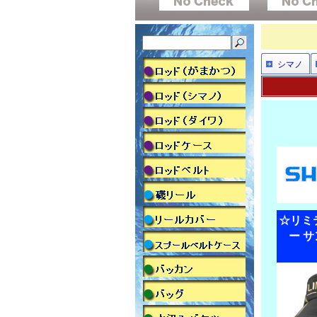
シマノ
☆リミ
ー サ