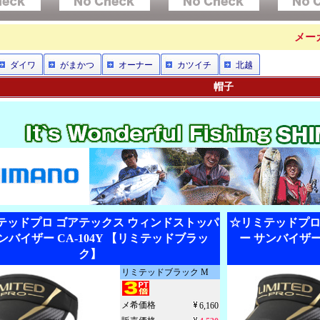
メー
ダイワ
がまかつ
オーナー
カツイチ
北越
帽子
テッドプロ ゴアテックス ウィンドストッパ
☆リミテッドプロ
ンバイザー CA-104Y 【リミテッドブラッ
ー サンバイザー
ク】
リミテッドブラック M
メ希価格
6,160