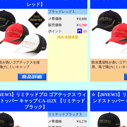
レッド】
ブラッドレッド L
メ希価格
8,690
販売価格
6,390
ポイント
63
2026 次回未定
性が高いゴアテックスを採
防水透湿性が高いゴア
飛びにくいキャップ
用。風で飛びにくいキ
6NEW3】リミテッドプロ ゴアテックス ウィ
☆【26NEW3】
トッパー キャップ CA-112X 【リミテッド
ンドストッパー キ
ブラック】
リミテッドブラック S
メ希価格
6,270