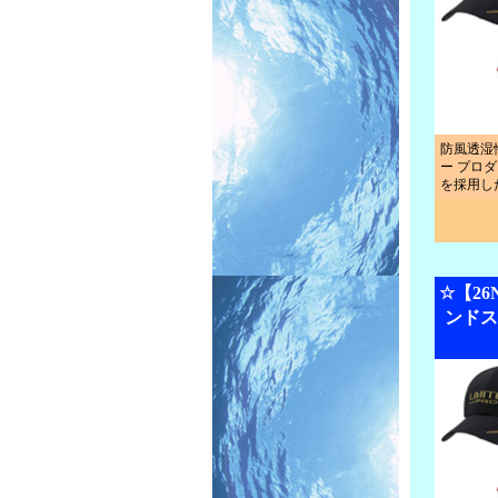
防風透湿
ー プロダ
を採用し
☆【2
ンドス