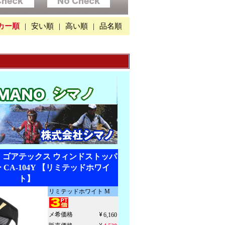
カー順
|
安い順
|
高い順
|
品名順
 ゴアテックス ウィンドストッパ
 CA-104Y 【リミテッドホワイ
ト】
リミテッドホワイト M
メ希価格
6,160