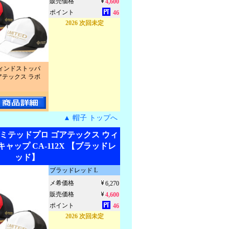
販売価格
4,600
ポイント
46
2026 次回未定
ィンドストッパ
アテックス ラボ
▲ 帽子 トップへ
リミテッドプロ ゴアテックス ウィ
ャップ CA-112X 【ブラッドレ
ッド】
ブラッドレッド L
メ希価格
6,270
販売価格
4,600
ポイント
46
2026 次回未定