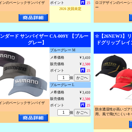
インのベーシックサンバイザ
ポイント
ロゴデザインのベーシ
25
ー
2026 次回未定
ンダード サンバイザー CA-009Y 【ブルー
☆【26NEW3】
グレー】
ドグリップ レイン
ブルーグレー M
メ希価格
3,410
販売価格
2,500
ポイント
25
個
ブルーグレー L
メ希価格
3,410
販売価格
2,500
インのベーシックサンバイザ
ポイント
25
防水透湿性が高いゴア
個
用。風で飛びにくいキ