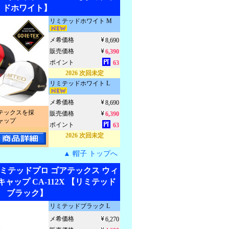
ドホワイト】
リミテッドホワイト M
メ希価格
8,690
販売価格
6,390
ポイント
63
2026 次回未定
リミテッドホワイト L
メ希価格
8,690
テックスを採
販売価格
6,390
ャップ
ポイント
63
2026 次回未定
▲ 帽子 トップへ
リミテッドプロ ゴアテックス ウィ
ャップ CA-112X 【リミテッド
ブラック】
リミテッドブラック L
メ希価格
6,270