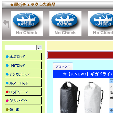
プロックス
☆【26NEW3】ギガドラ
メ
販
ポ