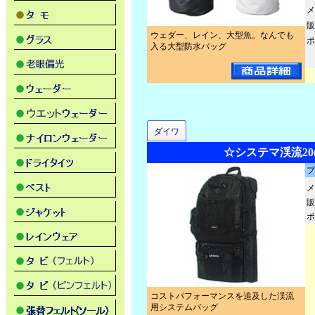
メ
販
ウェダー、レイン、大型魚。なんでも
ポ
入る大型防水バッグ
ダイワ
☆システマ渓流20(
ブ
メ
販
ポ
コストパフォーマンスを追及した渓流
用システムバッグ