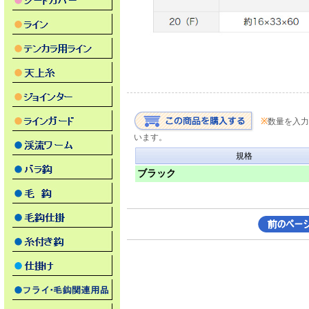
※
数量を入力
います。
規格
ブラック