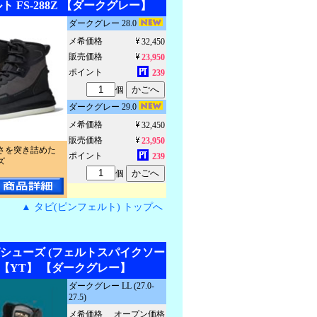
 FS-288Z 【ダークグレー】
ダークグレー 28.0
メ希価格
32,450
販売価格
23,950
ポイント
239
個
ダークグレー 29.0
メ希価格
32,450
販売価格
23,950
さを突き詰めた
ポイント
239
ズ
個
▲ タビ(ピンフェルト) トップへ
シューズ (フェルトスパイクソー
082【YT】 【ダークグレー】
ダークグレー LL (27.0-
27.5)
メ希価格
オープン価格