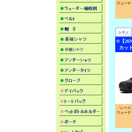
ウェーデ
シマノ
☆【2
カット
「レース
ウェーデ