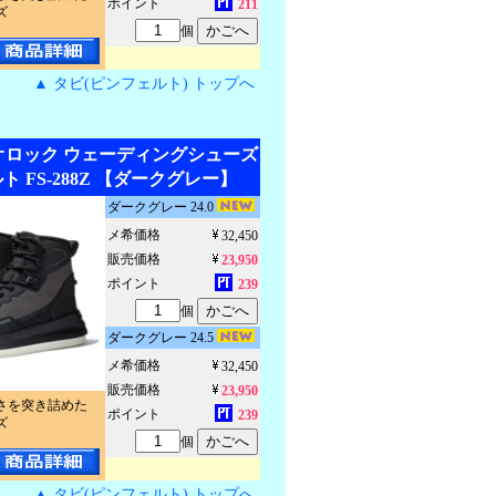
ポイント
211
ズ
個
▲ タビ(ピンフェルト) トップへ
ジオロック ウェーディングシューズ
 FS-288Z 【ダークグレー】
ダークグレー 24.0
メ希価格
32,450
販売価格
23,950
ポイント
239
個
ダークグレー 24.5
メ希価格
32,450
販売価格
23,950
さを突き詰めた
ポイント
239
ズ
個
▲ タビ(ピンフェルト) トップへ