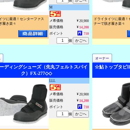
個
M
イツに最適！センターファス
ドライタイツに最適！
メ希価格
20,900
ぎ履き楽々
ナーで脱ぎ履き楽々
販売価格
14,200
ポイント
710
個
地
オーナー
ーディングシューズ（先丸フェルトスパイ
☆鮎トップタビII
ク）FX-277◇◇
LLL
メ希価格
20,900
販売価格
14,200
ポイント
710
個