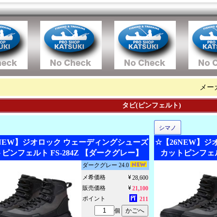
メー
タビ(ピンフェルト)
シマノ
6NEW】ジオロック ウェーディングシューズ
☆【26NEW】
ピンフェルト FS-284Z 【ダークグレー】
カットピンフェル
ダークグレー 24.0
メ希価格
28,600
販売価格
21,100
ポイント
211
個