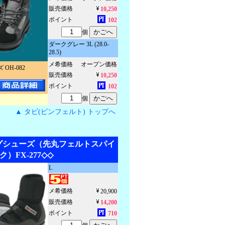
販売価格
10,250
ポイント
102
個
ダークグレー 3L (28.0-
28.5)
メ希価格
オープン価格
OH-082
販売価格
10,250
ポイント
102
個
▲ タビ(ピンフェルト) トップへ
グシューズ（先丸フェルトスパイ
ク）FX-277◇◇
L
メ希価格
20,900
販売価格
14,200
ポイント
710