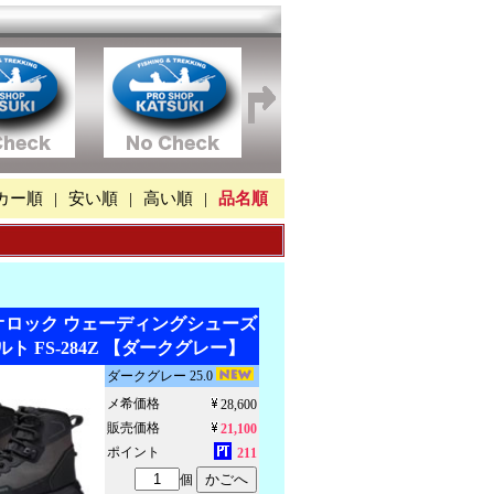
カー順
|
安い順
|
高い順
|
品名順
ジオロック ウェーディングシューズ
ト FS-284Z 【ダークグレー】
ダークグレー 25.0
メ希価格
28,600
販売価格
21,100
ポイント
211
個