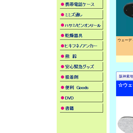
ウェーディ
阪神素
☆ウェ