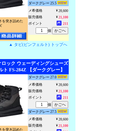
ダークグレー 25.5
メ希価格
28,600
販売価格
21,100
さを突き詰めた
ポイント
211
ズ
個
▲ タビ(ピンフェルト) トップへ
ジオロック ウェーディングシューズ
ト FS-284Z 【ダークグレー】
ダークグレー 27.0
メ希価格
28,600
販売価格
21,100
ポイント
211
個
ダークグレー 27.5
メ希価格
28,600
販売価格
21,100
さを突き詰めた