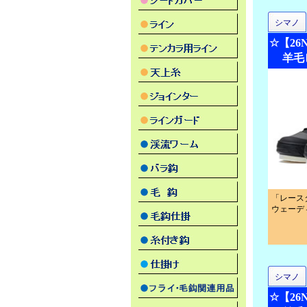
シマノ
☆【2
羊毛
「レース
ウェーデ
シマノ
☆【2