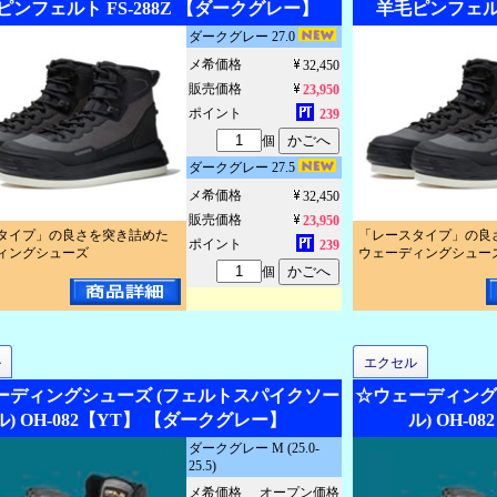
ピンフェルト FS-288Z 【ダークグレー】
羊毛ピンフェルト
ダークグレー 27.0
メ希価格
32,450
販売価格
23,950
ポイント
239
個
ダークグレー 27.5
メ希価格
32,450
販売価格
23,950
タイプ」の良さを突き詰めた
「レースタイプ」の良
ポイント
239
ィングシューズ
ウェーディングシュー
個
ル
エクセル
ーディングシューズ (フェルトスパイクソー
☆ウェーディング
ル) OH-082【YT】 【ダークグレー】
ル) OH-
ダークグレー M (25.0-
25.5)
メ希価格
オープン価格