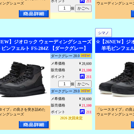
ポイント
211
ィングシューズ
ウェーディングシュー
個
シマノ
6NEW】ジオロック ウェーディングシューズ
☆【26NEW】
ピンフェルト FS-284Z 【ダークグレー】
羊毛ピンフェルト
ダークグレー 28.0
メ希価格
28,600
販売価格
21,100
ポイント
211
個
ダークグレー 29.0
メ希価格
28,600
販売価格
21,100
タイプ」の良さを突き詰めた
「レースタイプ」の良
ポイント
211
ィングシューズ
ウェーディングシュー
2026 次回未定