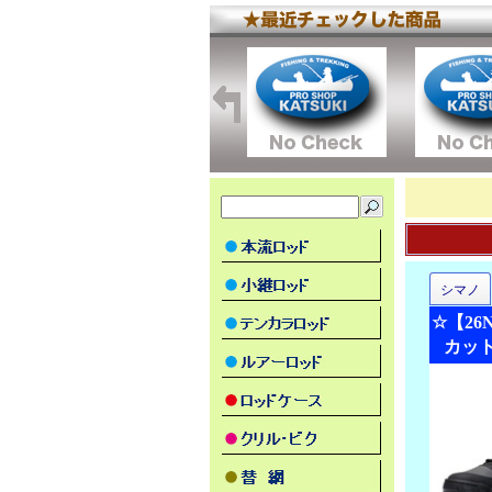
シマノ
☆【2
カット