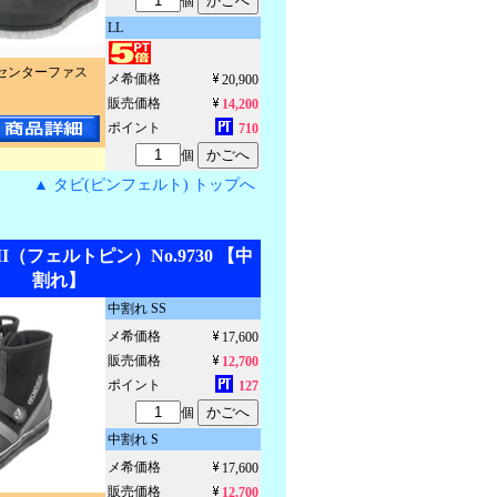
個
LL
センターファス
メ希価格
20,900
販売価格
14,200
ポイント
710
個
▲ タビ(ピンフェルト) トップへ
I（フェルトピン）No.9730 【中
割れ】
中割れ SS
メ希価格
17,600
販売価格
12,700
ポイント
127
個
中割れ S
メ希価格
17,600
販売価格
12,700