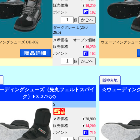
販売価格
10,250
ポイント
102
個
ダークグレー L (26.0-
26.5)
メ希価格
オープン価格
ングシューズ OH-082
ウェーディングシューズ 
販売価格
10,250
ポイント
102
個
地
阪神素地
ーディングシューズ（先丸フェルトスパイ
☆ウェーディン
ク）FX-277◇◇
S
メ希価格
20,900
販売価格
14,200
ポイント
710