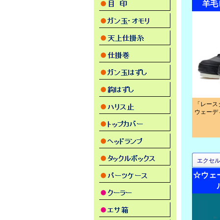
羊毛
「レース
ウェーデ
エクセ
☆ウェ