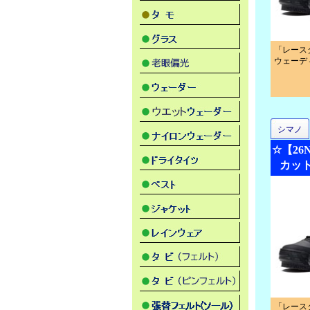
「レース
ウェーデ
シマノ
☆【2
カット
「レース