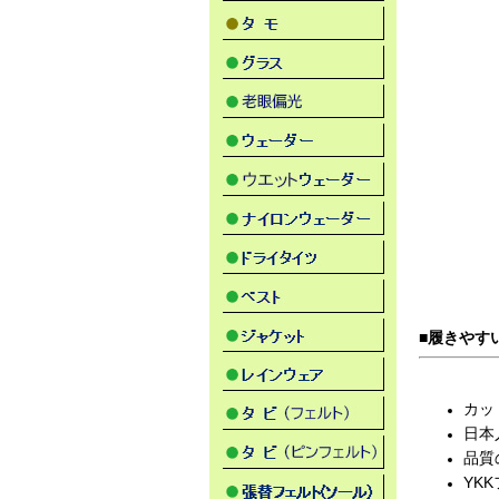
■履きやす
カッ
日本
品質
YK