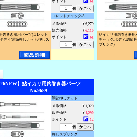
ポイント
61
個
コレットチャック-3
メ希価格
6,270
販売価格
6,110
用鈎巻き器用パーツ(コレット
鮎イカリ用鈎巻き器用
ポイント
61
/ボディ/調節押しナット/押しス
チャック/ボディ/調節
プリング)
個
ー
【26NEW】鮎イカリ用鈎巻き器パーツ
No.9689
調節押しナット
メ希価格
1,320
販売価格
1,290
ポイント
12
個
押しスプリング