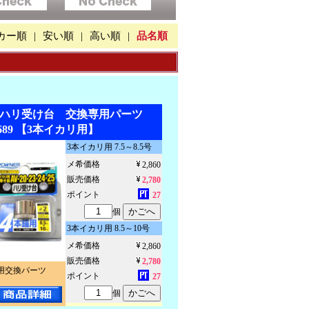
カー順
|
安い順
|
高い順
|
品名順
W】ハリ受け台 交換専用パーツ
9689 【3本イカリ用】
3本イカリ用 7.5～8.5号
メ希価格
2,860
販売価格
2,780
ポイント
27
個
3本イカリ用 8.5～10号
メ希価格
2,860
販売価格
2,780
用交換パーツ
ポイント
27
個