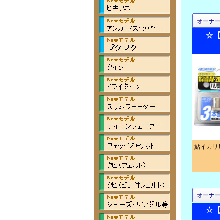
オーナ
☆
鮎イカリ
オーナ
☆