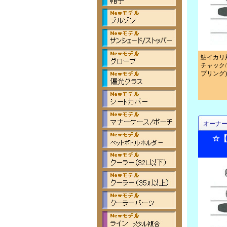
鮎イカリ
チャック
プリング)
オーナ
☆