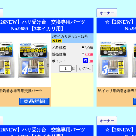
ー
オーナー
【26NEW】ハリ受け台 交換専用パーツ
☆【26NE
No.9689 【3本イカリ用】
No.
3本イカリ用 8.5～12号
メ希価格
3,960
販売価格
3,850
ポイント
38
個
用鈎巻き器専用交換パーツ
鮎イカリ用鈎巻き器専
ー
オーナー
【26NEW】ハリ受け台 交換専用パーツ
☆【26NE