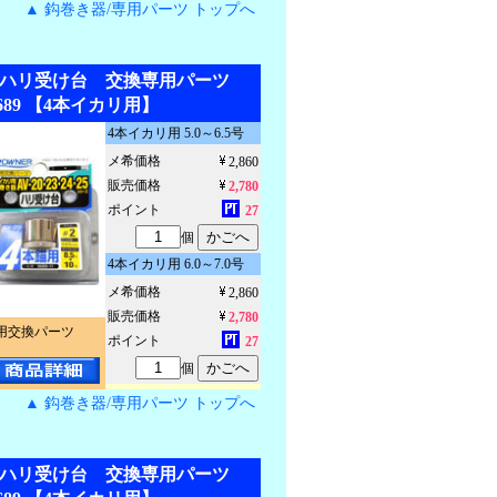
▲ 鈎巻き器/専用パーツ トップへ
W】ハリ受け台 交換専用パーツ
9689 【4本イカリ用】
4本イカリ用 5.0～6.5号
メ希価格
2,860
販売価格
2,780
ポイント
27
個
4本イカリ用 6.0～7.0号
メ希価格
2,860
販売価格
2,780
用交換パーツ
ポイント
27
個
▲ 鈎巻き器/専用パーツ トップへ
W】ハリ受け台 交換専用パーツ