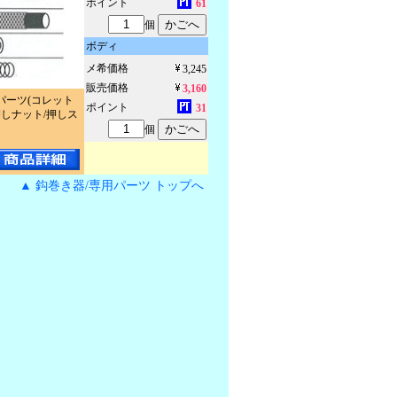
ポイント
61
個
ボディ
メ希価格
3,245
販売価格
3,160
パーツ(コレット
ポイント
31
押しナット/押しス
個
▲ 鈎巻き器/専用パーツ トップへ