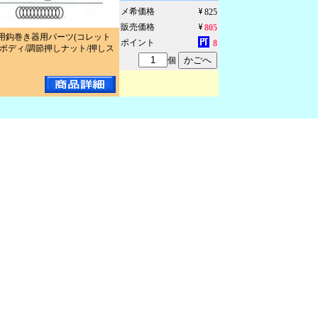
メ希価格
825
販売価格
805
用鈎巻き器用パーツ(コレット
ポイント
8
/ボディ/調節押しナット/押しス
個