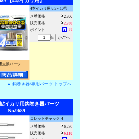
9689 【4本イカリ用】
4本イカリ用 8.5～10号
メ希価格
2,860
販売価格
2,780
ポイント
27
個
用交換パーツ
▲ 鈎巻き器/専用パーツ トップへ
W】鮎イカリ用鈎巻き器パーツ
No.9689
コレットチャック-4
メ希価格
6,270
販売価格
6,110