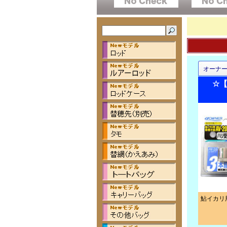
オーナ
☆
鮎イカリ