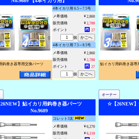
No.9689 【4本イカリ用】
No.
4本イカリ用 6.5～7.5号
メ希価格
2,860
販売価格
2,780
ポイント
27
個
4本イカリ用 7.5～8.5号
メ希価格
2,860
販売価格
2,780
用鈎巻き器専用交換パーツ
鮎イカリ用鈎巻き器専
ポイント
27
個
ー
オーナー
【26NEW】鮎イカリ用鈎巻き器パーツ
☆【26NE
No.9689
コレット3太
メ希価格
6,270
販売価格
6,110