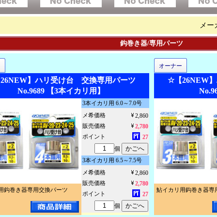
メー
鈎巻き器/専用パーツ
ー
オーナー
【26NEW】ハリ受け台 交換専用パーツ
☆【26NE
No.9689 【3本イカリ用】
No.
3本イカリ用 6.0～7.0号
メ希価格
2,860
販売価格
2,780
ポイント
27
個
3本イカリ用 6.5～7.5号
メ希価格
2,860
販売価格
2,780
用鈎巻き器専用交換パーツ
鮎イカリ用鈎巻き器専
ポイント
27
個