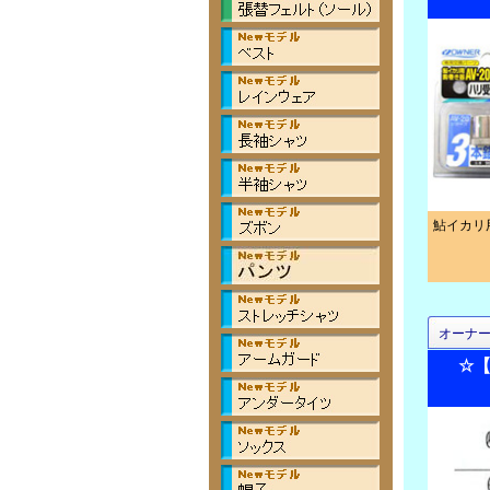
鮎イカリ
オーナ
☆