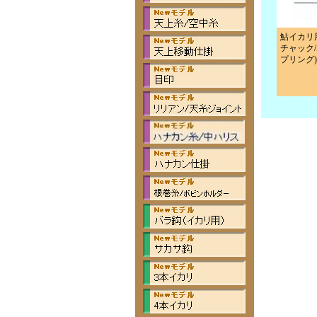
鮎イカリ
チャック
プリング)