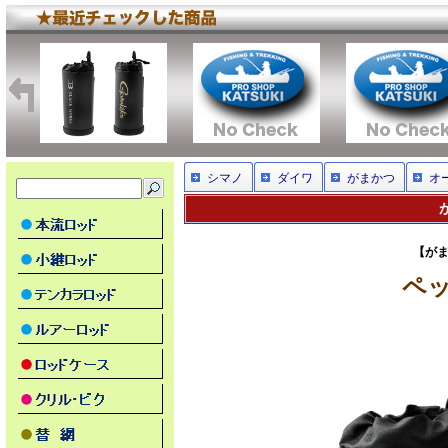
シマノ
ダイワ
がまかつ
オ
【がま
ペッ