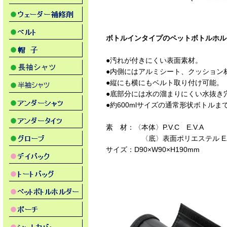
ボトルインタイプのペットボトルホル
●汚れが付きにくい表面素材。
●内側にはアルミシート、クッション
●縦にも横にもベルト取り付け可能。
●底部分には水の溜まりにくい水抜き
●約600mlサイズの通常形状ボトルま
素 材：〈本体〉P.V.C E.V.A
〈底〉表面ポリエステル E.V
サイズ：D90×W90×H190mm