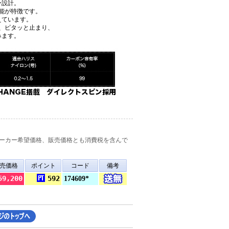
ー設計。
能が特徴です。
えています。
、ピタッと止まり、
みます。
ーカー希望価格、販売価格とも消費税を含んで
売価格
ポイント
コード
備考
59,200
592
174609*