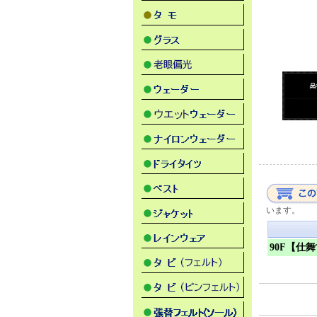
います。
90F【仕舞寸