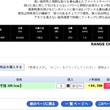
高い操作性と強靱な粘りを兼ね備えたファーストテーパ
掛けた魚に対して引けをとらないパワーと胴部の反発力とタメ性
最新軽量仕掛けをピンポイントに振り込むバランスも兼ね備
穂先は特殊加工の繊細で、張りのあるチュウブラ穂先。振り込み時は
アタリを逃さない超高感度で的確にフッキングに持ち込
※
数量を入力し「かごへ」をクリックしてください。価格はメ
規格
購入
メ希価格
販
84,700
法 109.5cm】
個