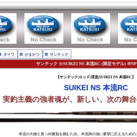
ダイワ
がまかつ
サンテック
サンテック ☆SUIKEI NS 本流RC (限定モデル) ※N
【サンテック|ロッド|渓流|SUIKEI NS 本流RC】
SUIKEI NS 本流RC
実釣主義の強者魂が、新しい、次の舞台
本流の大物と真っ向勝負を挑むため、本流師の強い要望に応えるための