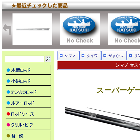
シマノ
ダイワ
がまかつ
サ
シマノ ☆スー
スーパーゲーム 