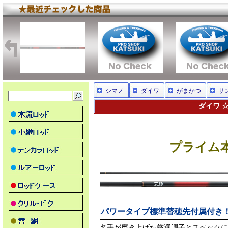
シマノ
ダイワ
がまかつ
サ
ダイワ ☆
プライム本流
パワータイプ標準替穂先付属付き
名手が磨き上げた厳選調子とスペックに