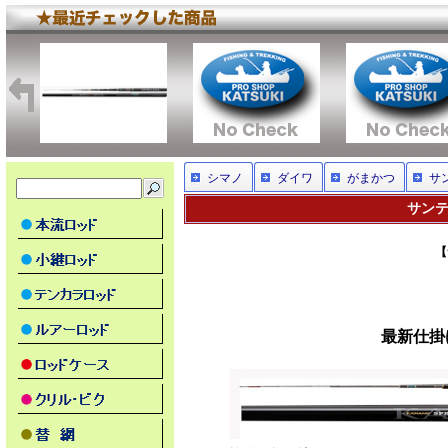
シマノ
ダイワ
がまかつ
サ
サンテ
【
最新仕掛