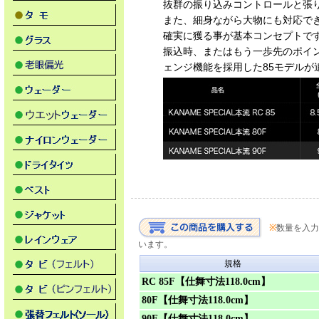
抜群の振り込みコントロールと張
また、細身ながら大物にも対応で
確実に獲る事が基本コンセプトで
振込時、またはもう一歩先のポイン
ェンジ機能を採用した85モデルが
※
数量を入力
います。
規格
RC 85F【仕舞寸法118.0cm】
80F【仕舞寸法118.0cm】
90F【仕舞寸法118.0cm】