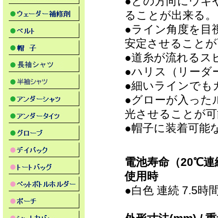
●どの方向にウキ
ることが出来る。
●ライン角度を目
安定させることが
●道糸が流れるス
●ハリス（リーダ
●細いラインでも
●グローが入った
光させることが可
●帽子に装着可能
電池寿命（20℃
使用時
●白色 連続 7.5時