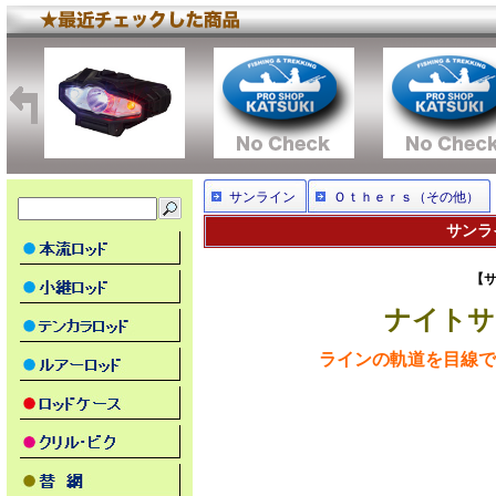
サンライン
Ｏｔｈｅｒｓ（その他）
サンラ
【サ
ナイトサ
ラインの軌道を目線で