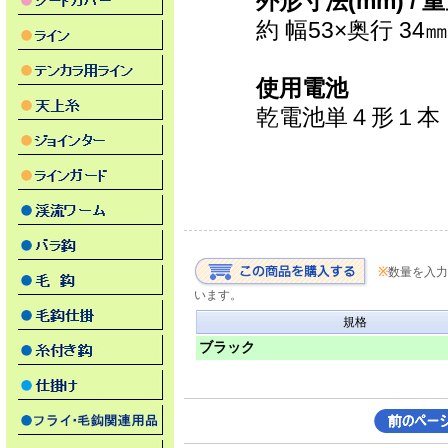
外形寸法(mm) / 重
約 幅53×奥行 34㎜
使用電池
乾電池単４形１本
※
数量を入力
います。
規格
ブラック