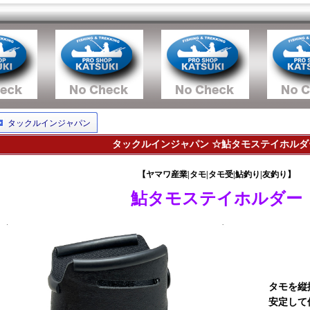
タックルインジャパン
タックルインジャパン ☆鮎タモステイホルダ
【ヤマワ産業|タモ|タモ受|鮎釣り|友釣り】
鮎タモステイホルダー
タモを縦
安定して