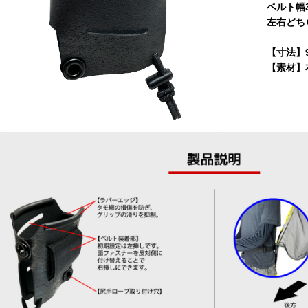
ベルト幅3
左右どち
【寸法】90
【素材】