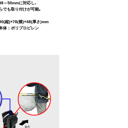
8～50mmに対応し､
らでも取り付けが可能｡
(縦)×78(横)×48(厚さ)mm
本体：ポリプロピレン