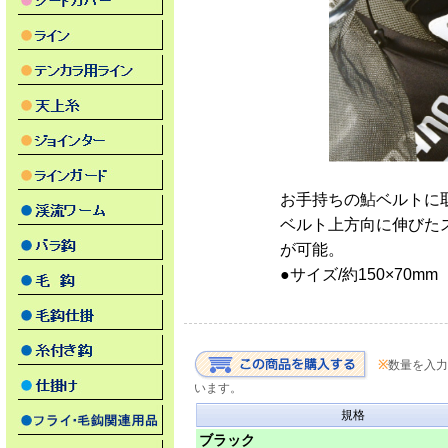
お手持ちの鮎ベルトに
ベルト上方向に伸びた
が可能。
●サイズ/約150×70mm
※
数量を入力
います。
規格
ブラック