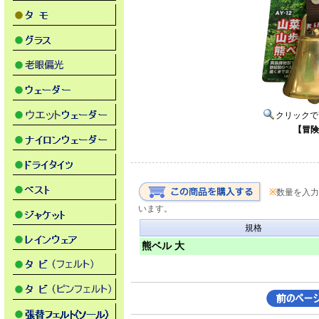
クリックで
【冒険
※
数量を入力
います。
規格
熊ベル 大