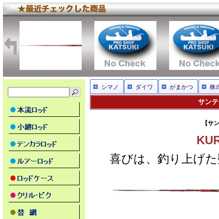
シマノ
ダイワ
がまかつ
株
サンテッ
【サン
KU
喜びは、釣り上げた