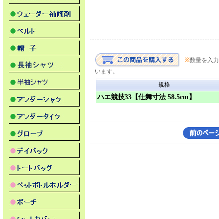
ダ
※
数量を入力
います。
規格
ハエ競技33【仕舞寸法 58.5cm】