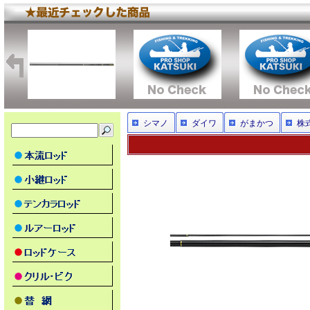
シマノ
ダイワ
がまかつ
株