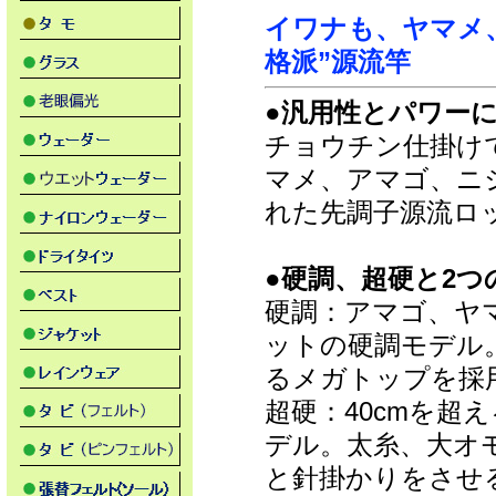
イワナも、ヤマメ
格派”源流竿
●汎用性とパワーに
チョウチン仕掛け
マメ、アマゴ、ニ
れた先調子源流ロ
●硬調、超硬と2
硬調：アマゴ、ヤ
ットの硬調モデル
るメガトップを採
超硬：40cmを
デル。太糸、大オ
と針掛かりをさせ