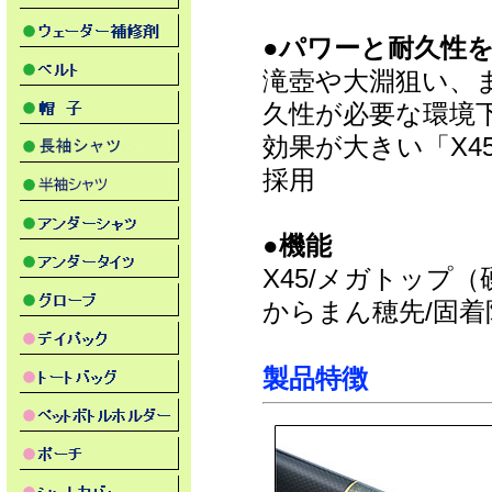
●パワーと耐久性
滝壺や大淵狙い、
久性が必要な環境
効果が大きい「X4
採用
●機能
X45/メガトップ（
からまん穂先/固
製品特徴