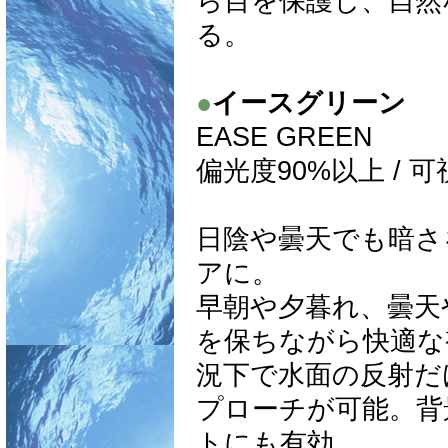
ら目を保護し、自然
る。
●
イースグリーン
EASE GREEN
偏光度90%以上 / 
日陰や曇天でも暗さ
アに。
早朝や夕暮れ、曇天
を保ちながら快適な
況下で水面の反射だ
プローチが可能。背
トにも有効。