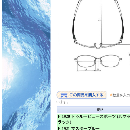
※
数量を入力
います。
規格
F-1920 トゥルービュースポーツ (F:マ
ラック)
F-1921 マスターブルー