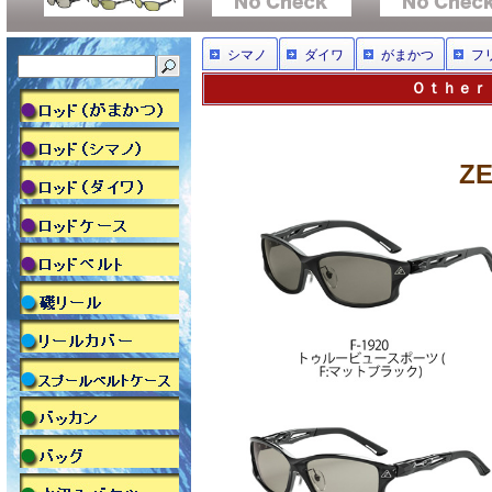
シマノ
ダイワ
がまかつ
フ
Ｏｔｈｅｒｓ
Z