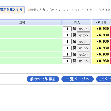
※
数量を入力し「かごへ」をクリックしてください。価格はメ
規格
購入
メ希価格
6,930
個
6,930
個
6,930
個
6,930
個
6,930
個
6,930
個