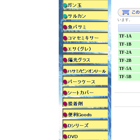
います。
TF-1A
TF-1B
TF-2A
TF-2B
TF-5A
TF-5B