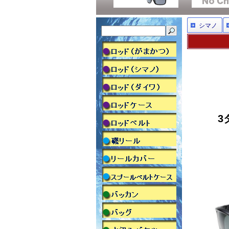
シマノ
3