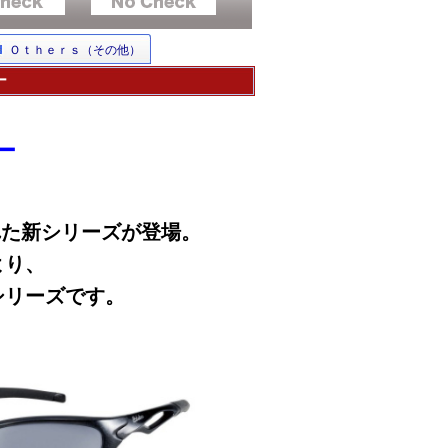
Ｏｔｈｅｒｓ（その他）
ー
】
ー
れた新シリーズが登場。
より、
シリーズです。