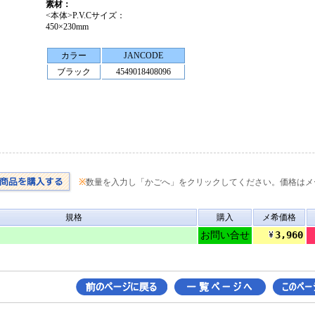
素材：
<本体>P.V.Cサイズ：
450×230mm
カラー
JANCODE
ブラック
4549018408096
※
数量を入力し「かごへ」をクリックしてください。価格はメ
規格
購入
メ希価格
3,960
お問い合せ