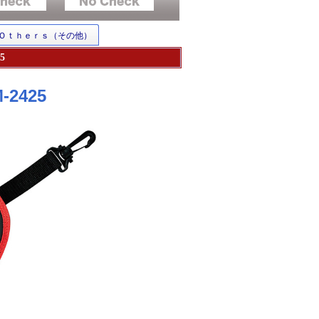
Ｏｔｈｅｒｓ（その他）
5
2425