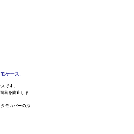
ダモケース。
ースです。
ー固着を防止しま
。タモカバーのぶ