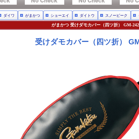
ダイワ
がまかつ
ショーエイ
ダイトウ
スノーピーク
がまかつ 受けダモカバー（四ツ折） GM-242
受けダモカバー（四ツ折） GM-