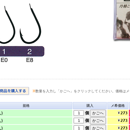
※
数量を入力し「かごへ」をクリックしてください。価格はメ
規格
購入
メ希価格
273
入）
個
273
入）
個
273
入）
個