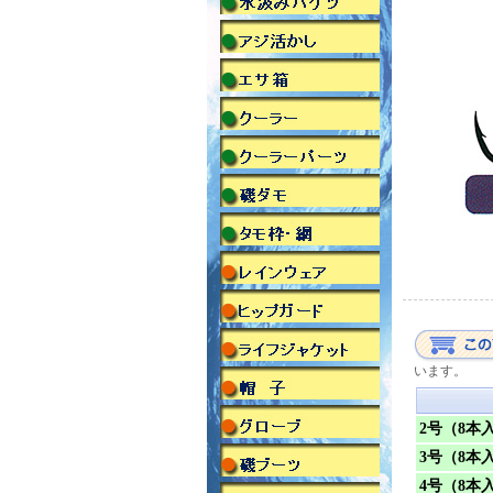
います。
2号（8本
3号（8本
4号（8本