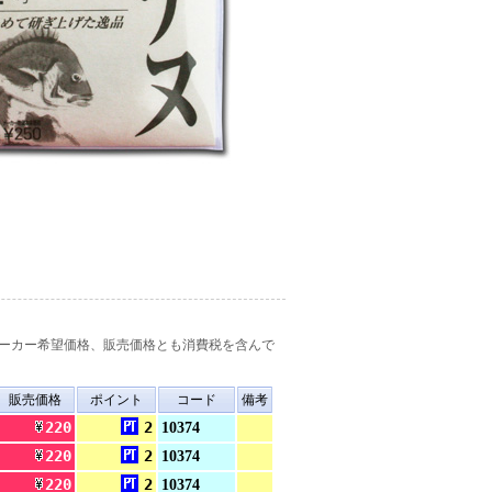
ーカー希望価格、販売価格とも消費税を含んで
販売価格
ポイント
コード
備考
220
2
10374
220
2
10374
220
2
10374