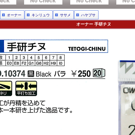
オーナー
キンリュウ
ササメ
ハヤブサ
オーナー 手研チヌ