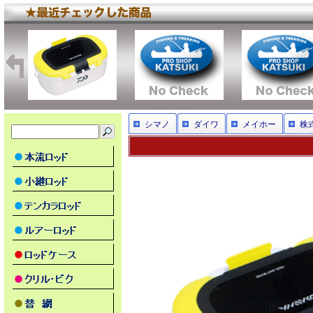
シマノ
ダイワ
メイホー
株