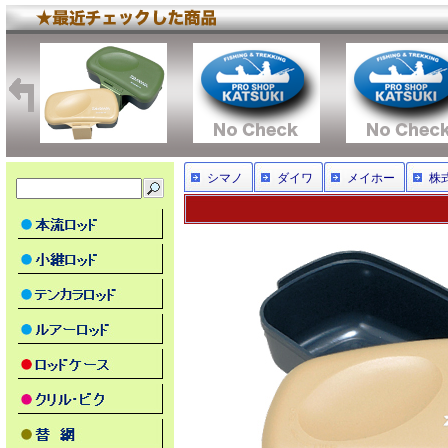
シマノ
ダイワ
メイホー
株