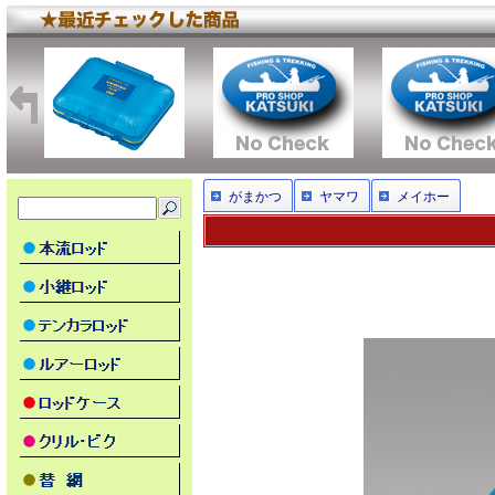
がまかつ
ヤマワ
メイホー