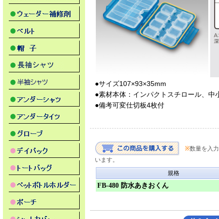
●サイズ107×93×35mm
●素材本体：インパクトスチロール、中
●備考可変仕切板4枚付
※
数量を入力
います。
規格
FB-480 防水あきおくん