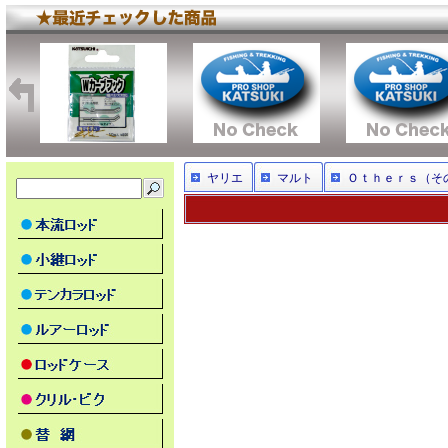
ヤリエ
マルト
Ｏｔｈｅｒｓ（そ