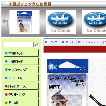
ヤリエ
マルト
Ｏｔｈｅｒｓ（そ