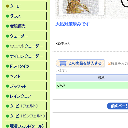
大鮎対策済みです
●25本入り
※
数量を入力
います。
規格
小小