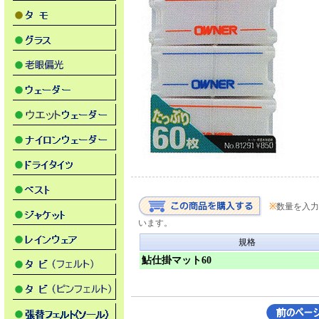
※
数量を入力
います。
規格
鮎仕掛マット60