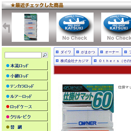
ダイワ
がまかつ
オーナー
株式会社ナカジマ
Ｏｔｈｅｒｓ（その
仕掛マッ