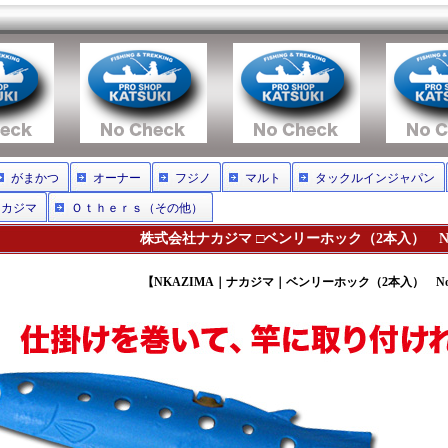
がまかつ
オーナー
フジノ
マルト
タックルインジャパン
ナカジマ
Ｏｔｈｅｒｓ（その他）
株式会社ナカジマ □ベンリーホック（2本入） No.
【NKAZIMA｜ナカジマ｜ベンリーホック（2本入） No.