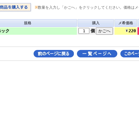
※
数量を入力し「かごへ」をクリックしてください。価格はメ
規格
購入
メ希価格
220
ホック
個