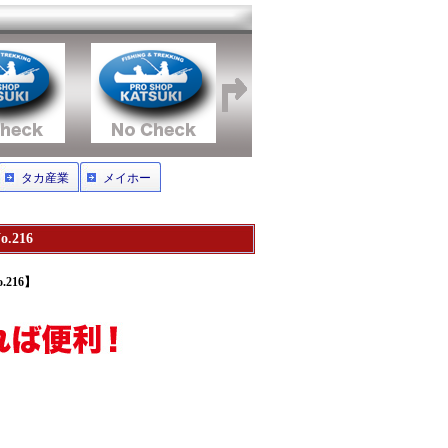
タカ産業
メイホー
216
216】