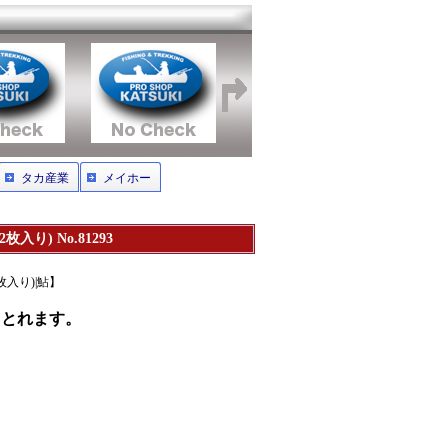
タカ産業
メイホー
り) No.81293
枚入り)|鮎】
きとれます。
。