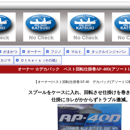
がまかつ
オーナー
フジノ
マルト
タックルインジャパン
ナカジマ
Ｏｔｈｅｒｓ（その他）
オーナー ☆デカパック ベスト回転仕掛巻AP-40D(アソート12枚入
【オーナー|ベスト回転仕掛巻AP-40 デカパック(アソート12
スプールをケースに入れ、回転させ仕掛けを巻
仕掛にヨレがかからずトラブル激減