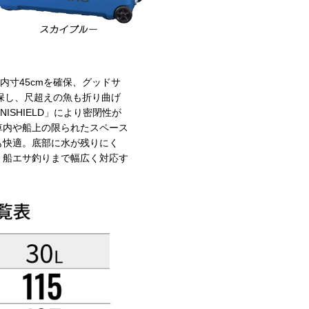
内寸45cmを確保、グッドサ
確保し、尺超えの魚も折り曲げ
SHIELD」により密閉性が
車内や船上の限られたスペース
も快適。底部に水が残りにく
、船エサ釣りまで幅広く対応す