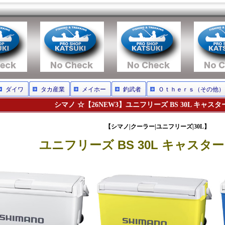
ダイワ
タカ産業
メイホー
釣武者
Ｏｔｈｅｒｓ（その他）
シマノ ☆【26NEW3】ユニフリーズ BS 30L キャスター 
【シマノ|クーラー|ユニフリーズ|30L】
ユニフリーズ BS 30L キャスター N