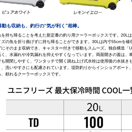
移動も収納も、釣行の“気が利く”相棒。
魚を持ち帰ることを考えた新定番の釣り用クーラーボックスです。20Lは
イズの魚を折り曲げずに持ち帰ることができます。30Lは内寸55cmを
ずにそのまま収納でき、キャスター付きで移動もスムーズ。独自構造「UNI
高く、水漏れや冷気漏れを抑えやすくなっています。両面開きの蓋は、
でも開閉しやすく、ワンタッチで開く跳ね上げ式水栓は使用後の水抜き
く、洗いやすさにも配慮されています。堤防釣りからインショアボート
る、頼れるクーラーボックスです。