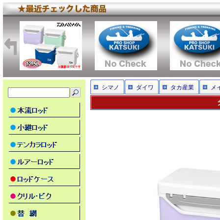
シマノ
ダイワ
タカ産業
メ