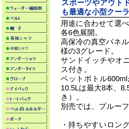
スポーツやアウト
も最適な小型クー
用途に合わせて選べる12
各6色展開。
高保冷の真空パネ
様の3グレード。
サンドイッチやオ
ス付き。
ペットボトル600m
10.5Lは最大8本、8
き）。
別売では、プルーフケ
・持ちやすいロン