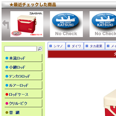
シマノ
ダイワ
タカ産業
メ