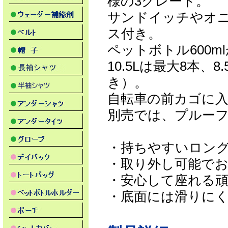
様の3グレード。
サンドイッチやオ
ス付き。
ペットボトル600m
10.5Lは最大8本、8
き）。
自転車の前カゴに入れ
別売では、プルーフケ
・持ちやすいロン
・取り外し可能で
・安心して座れる頑
・底面には滑りに