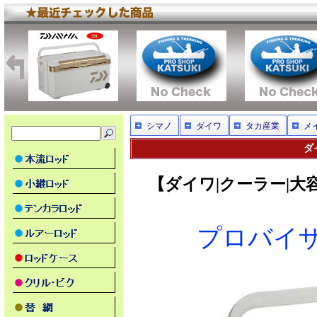
シマノ
ダイワ
タカ産業
メ
ダ
【ダイワ|クーラー|大容量
プロバイザー