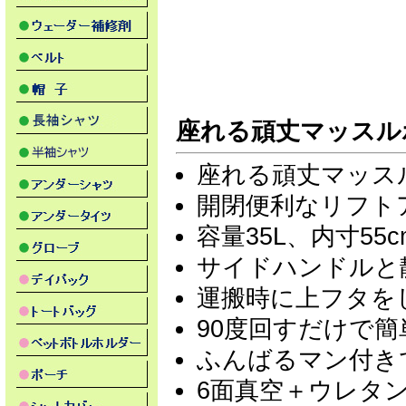
座れる頑丈マッスル
座れる頑丈マッス
開閉便利なリフト
容量35L、内寸5
サイドハンドルと
運搬時に上フタを
90度回すだけで
ふんばるマン付き
6面真空＋ウレタ