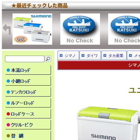
シマノ
ダイワ
タカ産業
メ
シマノ
ユニ