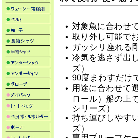
対象魚に合わせて選
取り外し可能で
ガッシリ座れる
冷気を逃さず出
ズ）
90度まわすだけ
用途に合わせて
ロール）船の上
シリーズ）
持ち運びしやすい
ズ）
専用プルーフケー