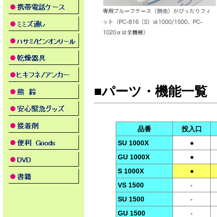
■パーツ・機能一覧
品番
投入口
SU 1000X
●
GU 1000X
●
S 1000X
●
VS 1500
-
SU 1500
-
GU 1500
-