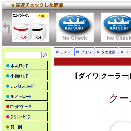
シマノ
ダイワ
タカ産業
メ
【ダイワ|クーラー|両開
クール