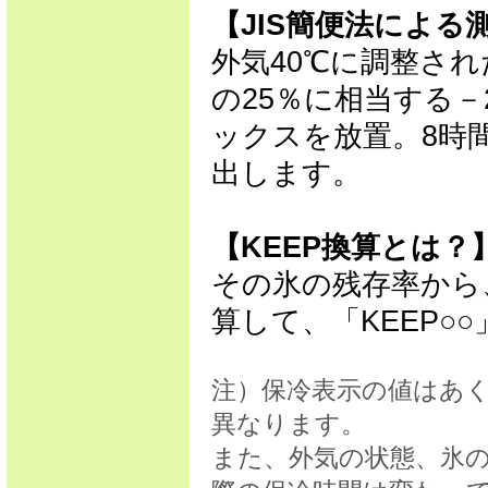
【JIS簡便法による
外気40℃に調整さ
の25％に相当する
ックスを放置。8時
出します。
【KEEP換算とは？
その氷の残存率から
算して、「KEEP○
注）保冷表示の値はあ
異なります。
また、外気の状態、氷