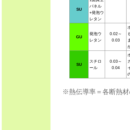
パネル
SU
+発泡ウ
レタン
発泡ウ
0.02～
GU
レタン
0.03
スチロ
0.03～
SU
ール
0.04
※熱伝導率＝各断熱