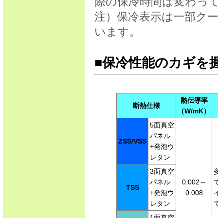
際の保冷時間は変わっ
注）保冷表示は一部ク
います。
■保冷性能のカギを
熱伝導率
断熱仕様
（W/mK）
5面真空
パネル
ZSS/VSS
+発泡ウ
レタン
3面真空
パネル
0.002～
TSS
+発泡ウ
0.008
レタン
1面真空